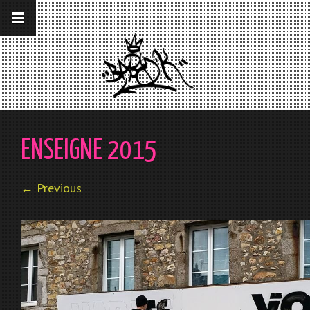
__gaTracker('require', 'displayfeatures');
__gaTracker('send','pageview');
ENSEIGNE 2015
← Previous