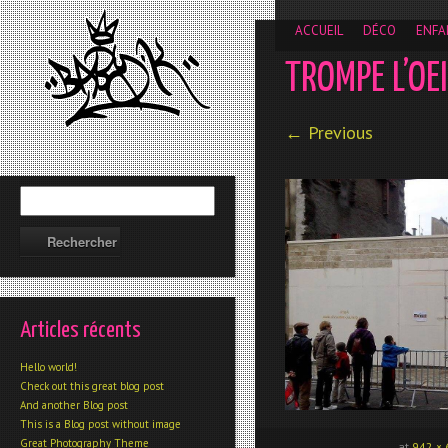
__gaTracker('require', 'displayfeatures'); __gaTracker('send','
ACCUEIL
DÉCO
ENFA
TROMPE L’OEI
← Previous
Articles récents
Hello world!
Check out this great blog post
And another Blog post
This is a Blog post without image
Great Photography Theme
at
942 × 