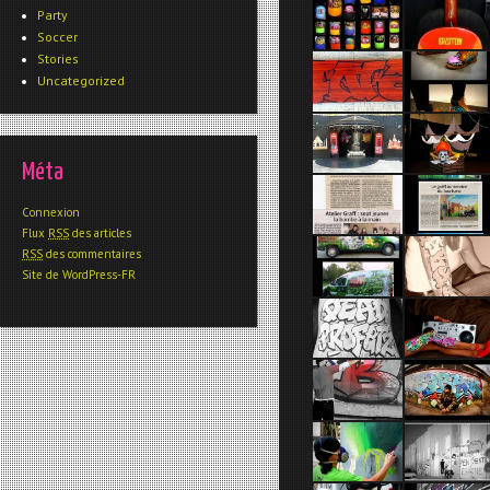
Party
Soccer
Stories
Uncategorized
Méta
Connexion
Flux
RSS
des articles
RSS
des commentaires
Site de WordPress-FR