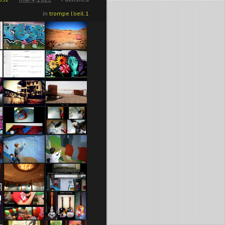
in
trompe l’oeil.1