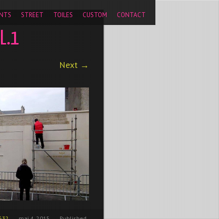
pageview');
NTS
STREET
TOILES
CUSTOM
CONTACT
L.1
Next →
632
mai 4, 2015
Published