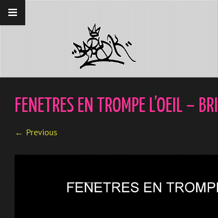
__gaTracker('require', 'displayfeatures');
__gaTracker('send','pageview');
FENETRES EN TROMPE L’OEIL – BR
← Previous