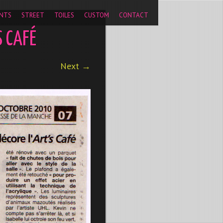
pageview');
NTS
STREET
TOILES
CUSTOM
CONTACT
S CAFÉ
Next →