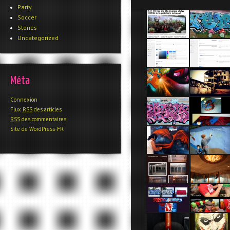
Party
Soccer
Stories
Uncategorized
Méta
Connexion
Flux
RSS
des articles
RSS
des commentaires
Site de WordPress-FR