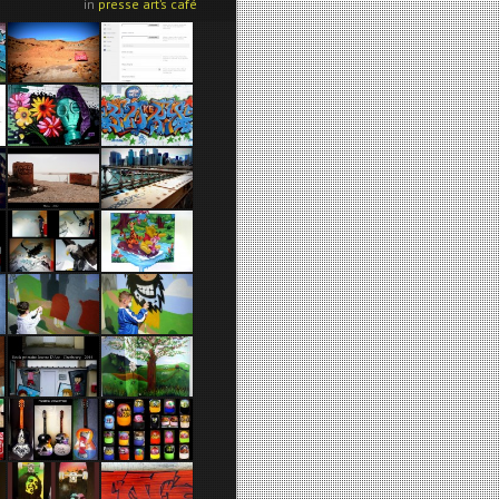
in
presse art’s café