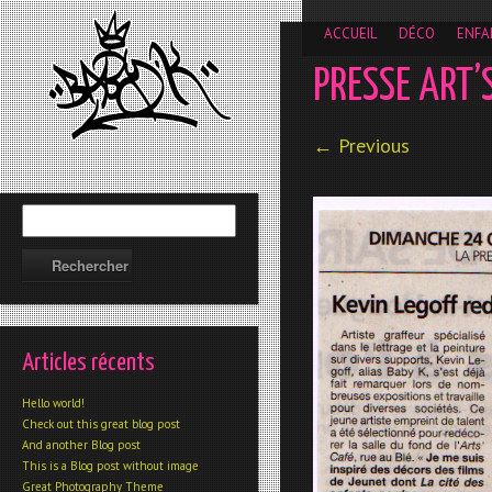
__gaTracker('require', 'displayfeatures'); __gaTracker('send','
ACCUEIL
DÉCO
ENFA
PRESSE ART’
← Previous
Articles récents
Hello world!
Check out this great blog post
And another Blog post
This is a Blog post without image
Great Photography Theme