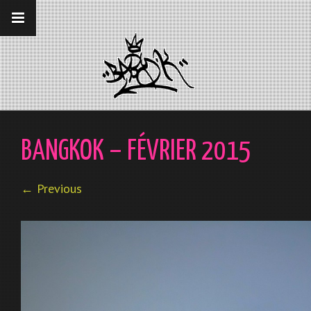
__gaTracker('require', 'displayfeatures');
__gaTracker('send','pageview');
BANGKOK – FÉVRIER 2015
← Previous