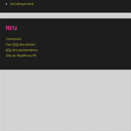
Uncategorized
Méta
Connexion
Flux
RSS
des articles
RSS
des commentaires
Site de WordPress-FR