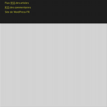
Flux
RSS
des articles
RSS
des commentaires
Site de WordPress-FR