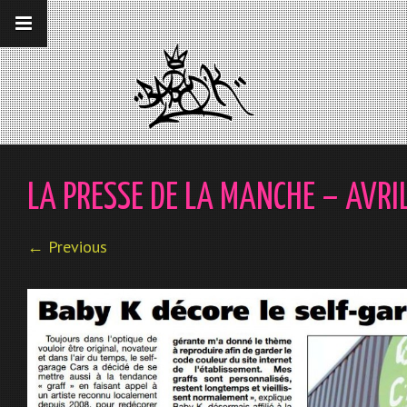
__gaTracker('require', 'displayfeatures');
__gaTracker('send','pageview');
LA PRESSE DE LA MANCHE – AVRI
← Previous